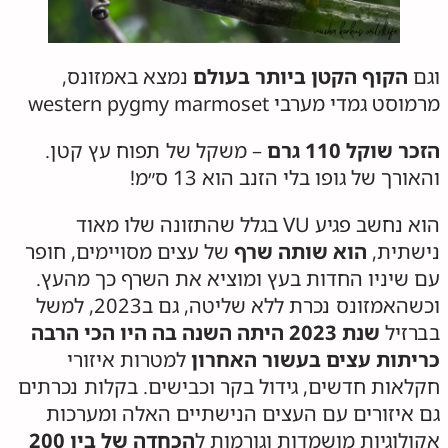
וגם
הקוף הקטן ביותר בעולם
נמצא באמזונס,
מרמוסט גמדי מערבי western pygmy marmoset
הזכר שוקל 110 גרם
– משקל של תפוח עץ קטן.
והאורך של גופו בלי הזנב הוא 13 ס״מ!
הוא נחשב פגיע VU בגלל שהתזונה שלו מאוד
נישתית,
הוא שותה שרף
של עצים מסויימים, חופר
עם שיניו החדות בעץ ומוציא את השרף כך מהעץ.
וכשהאמזונס נכרת ללא שליטה, גם ב2023, למשל
בברזיל
שנת 2023 היתה השנה בה היו הכי הרבה
כריתות עצים בעשור האחרון
למטרות איזורי
חקלאות חדשים, גידול בקר וכבישים. בקלות נכרתים
גם איזורים עם העצים הנישתיים האלה ומערכות
אקולוגיות מושמדות וגורמות ל
הכחדה של בין 200