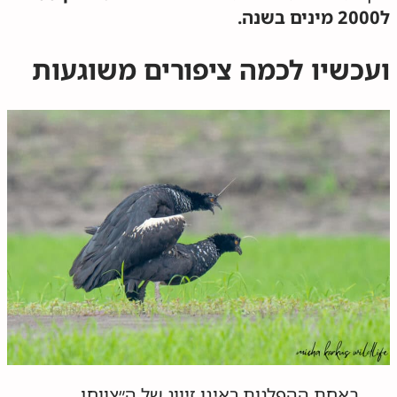
ל2000 מינים בשנה.
ועכשיו לכמה ציפורים משוגעות
באחת ההפלגות ראינו זיווג של ה״צווחן