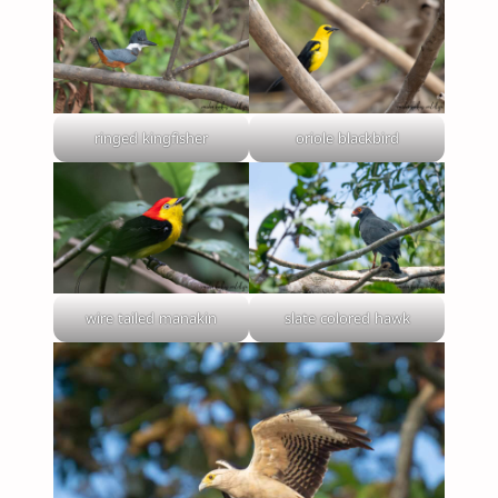
ringed kingfisher
oriole blackbird
wire tailed manakin
slate colored hawk