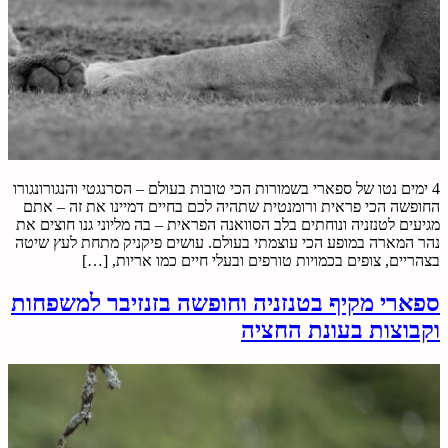
4 ימים נטו של ספארי בשמורות הכי טובות בעולם – הסרנגטי והנגורונגורו
החופשה הכי פראית ורומנטית שתהיה לכם בחיים דמיינו את זה – אתם
מגיעים לטנזניה ונוחתים בלב הסוואנה הפראית – בה מליוני גנו חוצים את
נהר המארה במופע הכי עוצמתי בעולם. עושים פיקניק מתחת לעץ שיטה
בצהריים, צופים בכמויות טורפים ובעלי חיים כמו אריות, […]
ספארי מקיף בטנזניה וחופשה בזנזיבר למשפחות
וקבוצות בעונת החציה