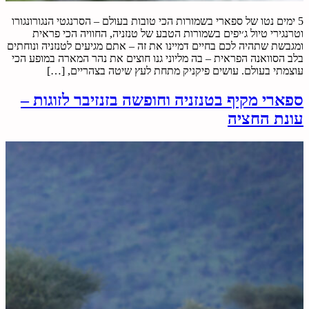
5 ימים נטו של ספארי בשמורות הכי טובות בעולם – הסרנגטי הנגורונגורו
וטרנגירי טיול ג׳יפים בשמורות הטבע של טנזניה, החוויה הכי פראית
ומגבשת שתהיה לכם בחיים דמיינו את זה – אתם מגיעים לטנזניה ונוחתים
בלב הסוואנה הפראית – בה מליוני גנו חוצים את נהר המארה במופע הכי
עוצמתי בעולם. עושים פיקניק מתחת לעץ שיטה בצהריים, […]
ספארי מקיף בטנזניה וחופשה בזנזיבר לזוגות –
עונת החציה