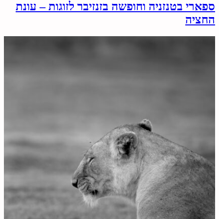
ספארי בטנזניה וחופשה בזנזיבר לזוגות – עונת
החציה