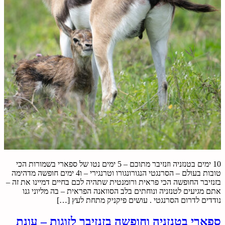
10 ימים בטנזניה וזנזיבר מתוכם – 5 ימים נטו של ספארי בשמורות הכי
טובות בעולם – הסרנגטי הנגורונגורו וטרנגירי – ו4 ימים חופשה מדהימה
בזנזיבר החופשה הכי פראית ורומנטית שתהיה לכם בחיים דמיינו את זה –
אתם מגיעים לטנזניה ונוחתים בלב הסוואנה הפראית – בה מליוני גנו
נודדים לדרום הסרנגטי . עושים פיקניק מתחת לעץ […]
ספארי בטנזניה וחופשה בזנזיבר לזוגות – עונת