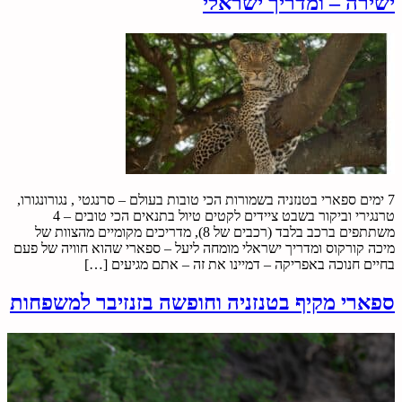
ישירה – ומדריך ישראלי
7 ימים ספארי בטנזניה בשמורות הכי טובות בעולם – סרנגטי , נגורונגורו,
טרנגירי וביקור בשבט ציידים לקטים טיול בתנאים הכי טובים – 4
משתתפים ברכב בלבד (רכבים של 8), מדריכים מקומיים מהצוות של
מיכה קורקוס ומדריך ישראלי מומחה ליעל – ספארי שהוא חוויה של פעם
בחיים חנוכה באפריקה – דמיינו את זה – אתם מגיעים […]
ספארי מקיף בטנזניה וחופשה בזנזיבר למשפחות