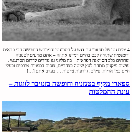
4 ימים נטו של ספארי עם דגש על הסרנגטי והמכתש החופשה הכי פראית
ורומנטית שתהיה לכם בחיים דמיינו את זה – אתם מגיעים לטנזניה
ונוחתים בלב הסוואנה הפראית – בה מליוני גנו נודדים לדרום הסרנגטי .
עושים פיקניק מתחת לעץ שיטה בצהריים, צופים בכמויות טורפים ובעלי
חיים כמו אריות, פילים, ג׳ירפות צ׳יטות … בערב אתם […]
ספארי מקיף בטנזניה וחופשה בזנזיבר לזוגות –
עונת ההמלטות