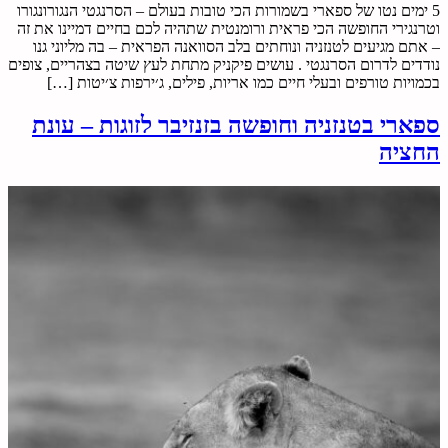
5 ימים נטו של ספארי בשמורות הכי טובות בעולם – הסרנגטי הנגורונגורו
וטרנגירי החופשה הכי פראית ורומנטית שתהיה לכם בחיים דמיינו את זה
– אתם מגיעים לטנזניה ונוחתים בלב הסוואנה הפראית – בה מליוני גנו
נודדים לדרום הסרנגטי . עושים פיקניק מתחת לעץ שיטה בצהריים, צופים
בכמויות טורפים ובעלי חיים כמו אריות, פילים, ג׳ירפות צ׳יטות […]
ספארי בטנזניה וחופשה בזנזיבר לזוגות – עונת
החציה