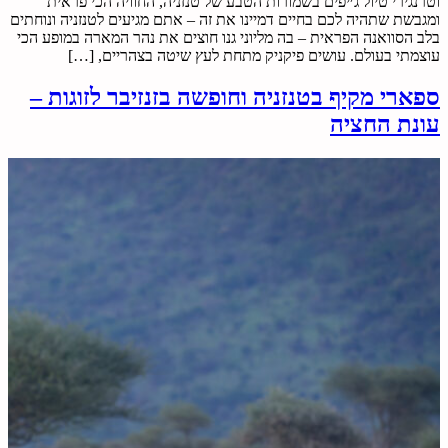
וטרנגירי טיול ג׳יפים בשמורות הטבע של טנזניה, החוויה הכי פראית
ומגבשת שתהיה לכם בחיים דמיינו את זה – אתם מגיעים לטנזניה ונוחתים
בלב הסוואנה הפראית – בה מליוני גנו חוצים את נהר המארה במופע הכי
עוצמתי בעולם. עושים פיקניק מתחת לעץ שיטה בצהריים, […]
ספארי מקיף בטנזניה וחופשה בזנזיבר לזוגות –
עונת החציה