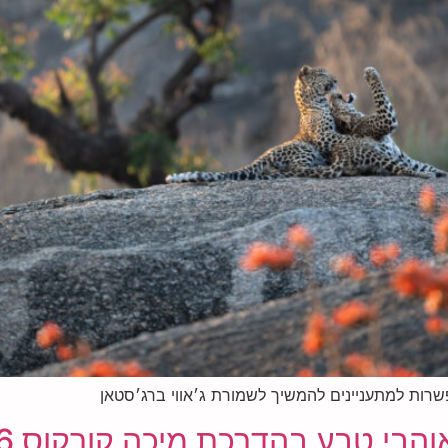
רות למתעניינים להמשיך לשמורת ג׳אווי ברג׳סטאן
טבע בהדרכת מיכה קורקוס 8.12.26 חנוכה