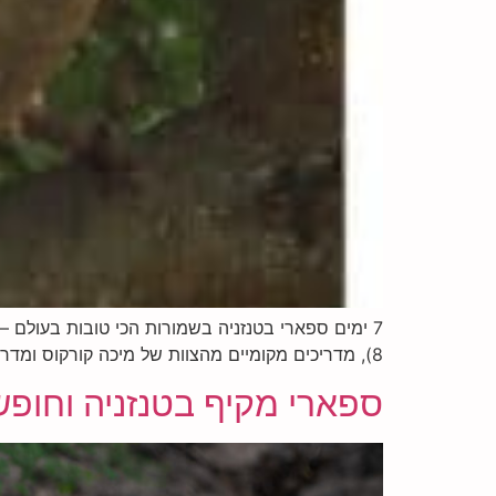
8), מדריכים מקומיים מהצוות של מיכה קורקוס ומדריך ישראלי מומחה ליעל – ספארי שהוא חוויה של פעם בחיים חנוכה באפריקה – דמיינו את זה – אתם מגיעים […]
ספארי מקיף בטנזניה וחופ