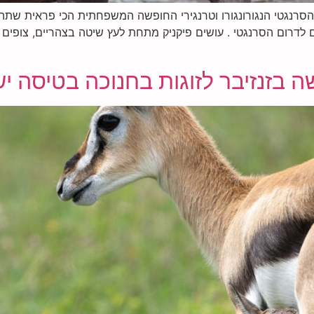
 הסרנגטי הנגורונגורו וטרנגירי החופשה המשפחתית הכי פראית שתהי
ם לדרום הסרנגטי . עושים פיקניק מתחת לעץ שיטה בצהריים, צופים בכ
ה בזנזיבר לזוגות בחנוכה בטיסה י