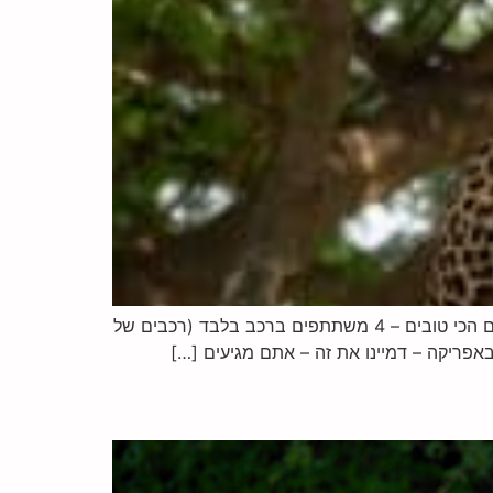
7 ימים ספארי בטנזניה בשמורות הכי טובות בעולם – סרנגטי , נגורונגורו, טרנגירי וביקור בשבט ציידים לקטים טיול בתנאים הכי טובים – 4 משתתפים ברכב בלבד (רכבים של