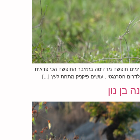
1 ימים בטנזניה וזנזיבר מתוכם – 5 ימים נטו של ספארי בשמורות הכי טובות בעולם – הסרנגטי הנגורונגורו וטרנגירי – ו4 ימים חופשה מדהימה בזנזיבר החופשה הכי פראית
 לדרום הסרנגטי . עושים פיקניק מתחת לעץ […]