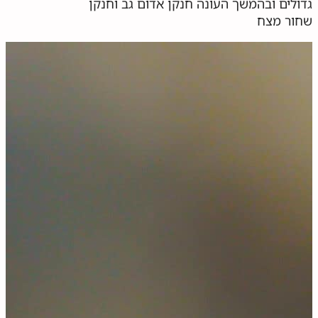
גדולים ובהמשך העונה חנקן אדום גב וחנקן
שחור מצח